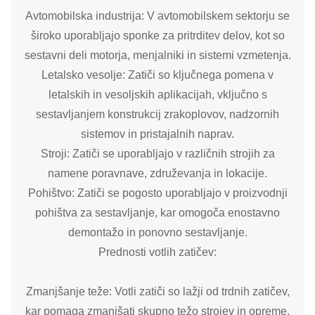
Avtomobilska industrija: V avtomobilskem sektorju se
široko uporabljajo sponke za pritrditev delov, kot so
sestavni deli motorja, menjalniki in sistemi vzmetenja.
Letalsko vesolje: Zatiči so ključnega pomena v
letalskih in vesoljskih aplikacijah, vključno s
sestavljanjem konstrukcij zrakoplovov, nadzornih
sistemov in pristajalnih naprav.
Stroji: Zatiči se uporabljajo v različnih strojih za
namene poravnave, združevanja in lokacije.
Pohištvo: Zatiči se pogosto uporabljajo v proizvodnji
pohištva za sestavljanje, kar omogoča enostavno
demontažo in ponovno sestavljanje.
Prednosti votlih zatičev:
Zmanjšanje teže: Votli zatiči so lažji od trdnih zatičev,
kar pomaga zmanjšati skupno težo strojev in opreme.