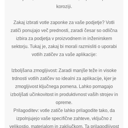
koroziji.
Zakaj izbrati votle zaponke za vaše podjetje? Votli
zatiči ponujajo več prednosti, zaradi česar so odlična
izbira za podjetja v proizvodnem in inženirskem
sektorju. Tukaj je, zakaj bi morali razmisliti o uporabi
votlih zatičev za vaše aplikacije:
Izboljšana zmogljivost: Zaradi manjše teže in visoke
trdnosti votlih zatičev so idealni za aplikacije, kjer je
zmogljivost ključnega pomena. Lahko pomagajo
izboljšati učinkovitost in produktivnost vaših strojev in
opreme.
Prilagoditev: votle zatiče lahko prilagodite tako, da
izpolnjujejo vaše specifične zahteve, vključno z
velikostjo, materialom in zaključkom. Ta prilagodljivost