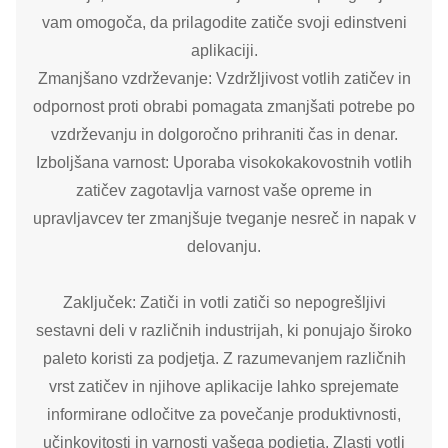
vam omogoča, da prilagodite zatiče svoji edinstveni
aplikaciji.
Zmanjšano vzdrževanje: Vzdržljivost votlih zatičev in
odpornost proti obrabi pomagata zmanjšati potrebe po
vzdrževanju in dolgoročno prihraniti čas in denar.
Izboljšana varnost: Uporaba visokokakovostnih votlih
zatičev zagotavlja varnost vaše opreme in
upravljavcev ter zmanjšuje tveganje nesreč in napak v
delovanju.
Zaključek: Zatiči in votli zatiči so nepogrešljivi
sestavni deli v različnih industrijah, ki ponujajo široko
paleto koristi za podjetja. Z razumevanjem različnih
vrst zatičev in njihove aplikacije lahko sprejemate
informirane odločitve za povečanje produktivnosti,
učinkovitosti in varnosti vašega podjetja. Zlasti votli