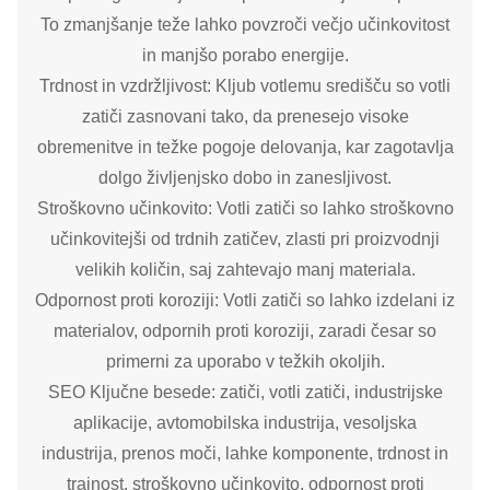
To zmanjšanje teže lahko povzroči večjo učinkovitost
in manjšo porabo energije.
Trdnost in vzdržljivost: Kljub votlemu središču so votli
zatiči zasnovani tako, da prenesejo visoke
obremenitve in težke pogoje delovanja, kar zagotavlja
dolgo življenjsko dobo in zanesljivost.
Stroškovno učinkovito: Votli zatiči so lahko stroškovno
učinkovitejši od trdnih zatičev, zlasti pri proizvodnji
velikih količin, saj zahtevajo manj materiala.
Odpornost proti koroziji: Votli zatiči so lahko izdelani iz
materialov, odpornih proti koroziji, zaradi česar so
primerni za uporabo v težkih okoljih.
SEO Ključne besede: zatiči, votli zatiči, industrijske
aplikacije, avtomobilska industrija, vesoljska
industrija, prenos moči, lahke komponente, trdnost in
trajnost, stroškovno učinkovito, odpornost proti