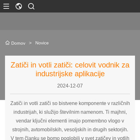
>
Novice
Domov
Zatiči in votli zatiči: celovit vodnik za
industrijske aplikacije
2024-12-07
Zatiči in votli zatiči so bistvene komponente v različnih
industrijah, ki služijo številnim namenom. Ti majhni,
vendar ključni elementi imajo pomembno vlogo v
strojnih, avtomobilskih, vesoljskih in drugih sektorjih.
V tem članku se bomo poglobili v svet zatičev in votlih